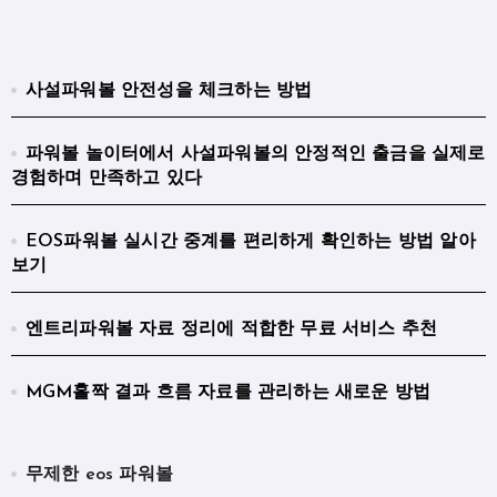
사설파워볼 안전성을 체크하는 방법
파워볼 놀이터에서 사설파워볼의 안정적인 출금을 실제로
경험하며 만족하고 있다
EOS파워볼 실시간 중계를 편리하게 확인하는 방법 알아
보기
엔트리파워볼 자료 정리에 적합한 무료 서비스 추천
MGM홀짝 결과 흐름 자료를 관리하는 새로운 방법
무제한 eos 파워볼