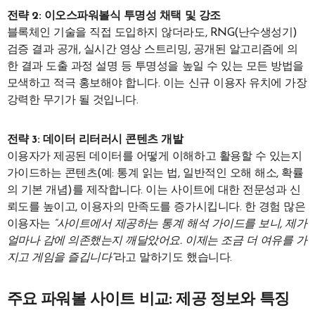
전략 2: 이오스파워볼식 투명성 채택 및 강조
블록체인 기술을 직접 도입하지 않더라도, RNG(난수생성기)
검증 결과 공개, 실시간 영상 스트리밍, 공개된 알고리즘에 의
한 결과 도출 과정 설명 등 투명성을 높일 수 있는 모든 방법을
모색하고 적극 홍보해야 합니다. 이는 신규 이용자 유치에 가장
강력한 무기가 될 것입니다.
전략 3: 데이터 리터러시 콘텐츠 개발
이용자가 제공된 데이터를 어떻게 이해하고 활용할 수 있는지
가이드하는 콘텐츠(예: 통계 읽는 법, 일반적인 오해 해소, 확률
의 기본 개념)를 제작합니다. 이는 사이트에 대한 전문성과 신
뢰도를 높이고, 이용자의 만족도를 증가시킵니다. 한 경험 많은
이용자는
“사이트에서 제공하는 통계 해석 가이드를 보니, 제가
얼마나 감에 의존했는지 깨달았어요. 이제는 조금 더 여유를 가
지고 게임을 즐깁니다”
라고 말하기도 했습니다.
주요 파워볼 사이트 비교: 제공 정보와 특징