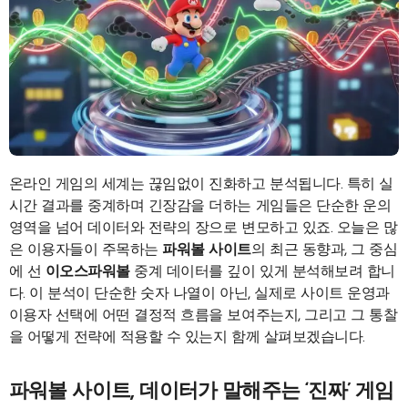
온라인 게임의 세계는 끊임없이 진화하고 분석됩니다. 특히 실
시간 결과를 중계하며 긴장감을 더하는 게임들은 단순한 운의
영역을 넘어 데이터와 전략의 장으로 변모하고 있죠. 오늘은 많
은 이용자들이 주목하는
파워볼 사이트
의 최근 동향과, 그 중심
에 선
이오스파워볼
중계 데이터를 깊이 있게 분석해보려 합니
다. 이 분석이 단순한 숫자 나열이 아닌, 실제로 사이트 운영과
이용자 선택에 어떤 결정적 흐름을 보여주는지, 그리고 그 통찰
을 어떻게 전략에 적용할 수 있는지 함께 살펴보겠습니다.
파워볼 사이트, 데이터가 말해주는 ‘진짜’ 게임