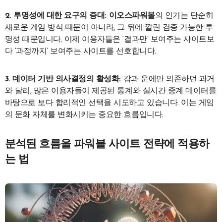
2. 투명성에 대한 요구의 증대:
이오스파워볼
의 인기는 단순히
새로운 게임 방식 때문이 아니라, 그 뒤에 깔린 검증 가능한 투
명성 때문입니다. 이제 이용자들은 ‘결과만’ 보여주는 사이트보
다 ‘과정까지’ 보여주는 사이트를 선호합니다.
3. 데이터 기반 의사결정의 활성화:
감과 운에만 의존하던 과거
와 달리, 많은 이용자들이 제공된 통계와 실시간 중계 데이터를
바탕으로 보다 합리적인 선택을 시도하고 있습니다. 이는 게임
의 문화 자체를 변화시키는 중요한 흐름입니다.
분석된 흐름을 파워볼 사이트 전략에 적용하
는 법