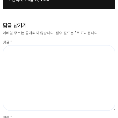
관리자
6월 27, 2026
답글 남기기
이메일 주소는 공개되지 않습니다.
필수 필드는
*
로 표시됩니다
댓글
*
이름
*