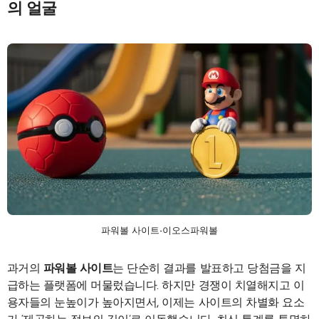
의 얼굴
파워볼 사이트-이오스파워볼
과거의
파워볼 사이트
는 단순히 결과를 발표하고 당첨금을 지
급하는 플랫폼에 머물렀습니다. 하지만 경쟁이 치열해지고 이
용자들의 눈높이가 높아지면서, 이제는 사이트의 차별화 요소