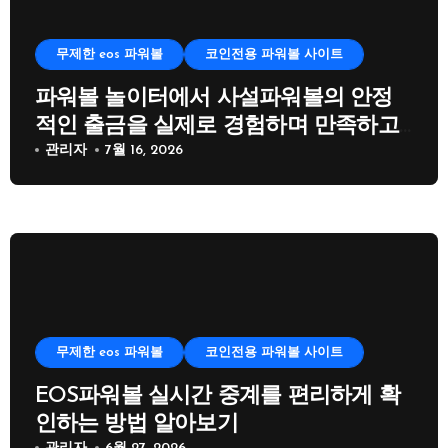
무제한 eos 파워볼
코인전용 파워볼 사이트
파워볼 놀이터에서 사설파워볼의 안정
적인 출금을 실제로 경험하며 만족하고
있다
관리자
7월 16, 2026
무제한 eos 파워볼
코인전용 파워볼 사이트
EOS파워볼 실시간 중계를 편리하게 확
인하는 방법 알아보기