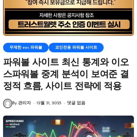
무제한 eos 파워볼
코인전용 파워볼 사이트
파워볼 사이트 최신 통계와 이오
스파워볼 중계 분석이 보여준 결
정적 흐름, 사이트 전략에 적용
By 관리자
12월 31, 2025
댓글 없음