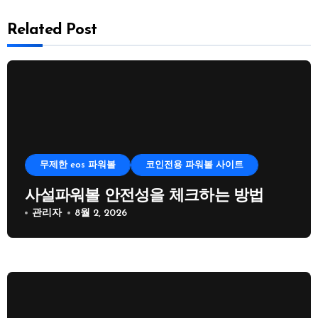
Related Post
무제한 eos 파워볼
코인전용 파워볼 사이트
사설파워볼 안전성을 체크하는 방법
관리자
8월 2, 2026