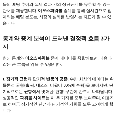
들의 베팅 추이와 실제 결과 간의 상관관계를 유추할 수 있는
단서를 제공합니다.
이오스파워볼
중계를 통해 실시간으로 집
계되는 베팅 분포는, 시장의 심리를 반영하는 지표가 될 수 있
습니다.
통계와 중계 분석이 드러낸 결정적 흐름 3가
지
최신 통계와
이오스파워볼
중계 데이터를 종합해보면, 다음과
같은 큰 흐름을 읽을 수 있습니다.
1. 장기적 균형과 단기적 변동의 공존:
수만 회차의 데이터는 확
률론적 균형(홀:짝, 대:소의 비율이 50%에 수렴)을 보이지만, 단
기적으로는 균형에서 벗어난 ‘편향’ 구간이 반드시 나타납니다.
성공적인
파워볼 사이트
는 이 두 가지를 모두 보여주며, 이용자
로 하여금 장기적인 관점과 단기적인 기회를 모두 고려하게 합
니다.